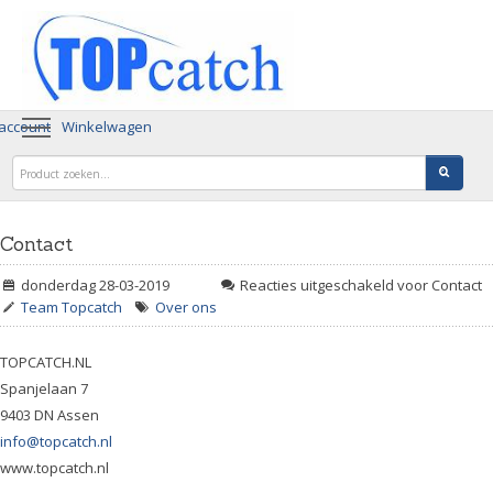
 account
Winkelwagen
Contact
donderdag 28-03-2019
Reacties uitgeschakeld
voor Contact
Team Topcatch
Over ons
TOPCATCH.NL
Spanjelaan 7
9403 DN Assen
info@topcatch.nl
www.topcatch.nl